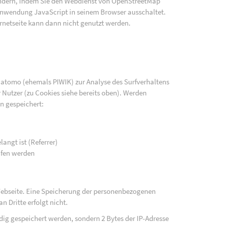
indern, indem Sie den Webdienst von OpenStreetMap
e Anwendung JavaScript in seinem Browser ausschaltet.
rnetseite kann dann nicht genutzt werden.
atomo (ehemals PIWIK) zur Analyse des Surfverhaltens
 Nutzer (zu Cookies siehe bereits oben). Werden
n gespeichert:
langt ist (Referrer)
ufen werden
 Webseite. Eine Speicherung der personenbezogenen
n Dritte erfolgt nicht.
ändig gespeichert werden, sondern 2 Bytes der IP-Adresse