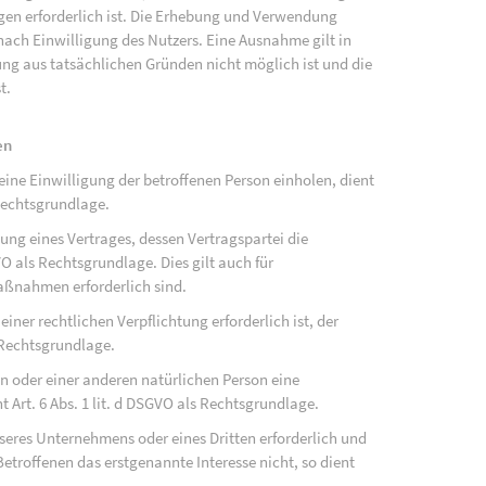
ngen erforderlich ist. Die Erhebung und Verwendung
ach Einwilligung des Nutzers. Eine Ausnahme gilt in
gung aus tatsächlichen Gründen nicht möglich ist und die
t.
en
ne Einwilligung der betroffenen Person einholen, dient
Rechtsgrundlage.
ung eines Vertrages, dessen Vertragspartei die
SGVO als Rechtsgrundlage. Dies gilt auch für
aßnahmen erforderlich sind.
ner rechtlichen Verpflichtung erforderlich ist, der
s Rechtsgrundlage.
on oder einer anderen natürlichen Person eine
Art. 6 Abs. 1 lit. d DSGVO als Rechtsgrundlage.
nseres Unternehmens oder eines Dritten erforderlich und
etroffenen das erstgenannte Interesse nicht, so dient
.