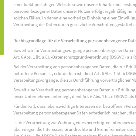
einer funktionsfähigen Website sowie unserer Inhalte und Leistu
personenbezogener Daten unserer Nutzer erfolgt regelmäßig nur n
solchen Fällen, in denen eine vorherige Einholung einer Einwilli
Verarbeitung der Daten durch gesetzliche Vorschriften gestattet is
Rechtsgrundlage für die Verarbeitung personenbezogener Dat
Soweit wir für Verarbeitungsvorgänge personenbezogener Daten ei
Art. 6 Abs. 1 lit. a EU-Datenschutzgrundverordnung (DSGVO) als 
Bei der Verarbeitung von personenbezogenen Daten, die zur Erfüll
betroffene Person ist, erforderlich ist, dient Art. 6 Abs. 1 lit. b D
Verarbeitungsvorgänge, die zur Durchführung vorvertraglicher M
Soweit eine Verarbeitung personenbezogener Daten zur Erfüllung ei
unser Unternehmen unterliegt, dient Art. 6 Abs. 1 lit. c DSGVO al
Für den Fall, dass lebenswichtige Interessen der betroffenen Pers
Verarbeitung personenbezogener Daten erforderlich machen, dient 
Ist die Verarbeitung zur Wahrung eines berechtigten Interesses u
überwiegen die Interessen, Grundrechte und Grundfreiheiten des B
Art. 6 Abs. 1 lit. f DSGVO als Rechtsgrundlage für die Verarbeitung