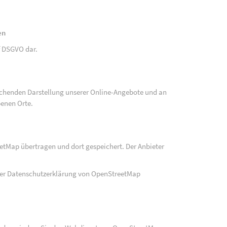
en
 f DSGVO dar.
echenden Darstellung unserer Online-Angebote und an
benen Orte.
eetMap übertragen und dort gespeichert. Der Anbieter
der Datenschutzerklärung von OpenStreetMap