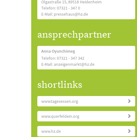
Olgastraße 15, 89518 Heidenheim
Telefon: 07321 - 347 0
E-Mail: pressehaus@hz.de
ansprechpartner
Anna Oyunchimeg
Telefon: 07321 - 347 342
E-Mail: anzeigenmarkt@hz.de
shortlinks
www.tagesessen.org
www.querfeldein.org
www.hz.de