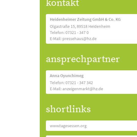
kontakt
Heidenheimer Zeitung GmbH & Co. KG
Olgastraße 15, 89518 Heidenheim
Telefon: 07321 - 347 0
E-Mail: pressehaus@hz.de
ansprechpartner
Anna Oyunchimeg
Telefon: 07321 - 347 342
E-Mail: anzeigenmarkt@hz.de
shortlinks
www.tagesessen.org