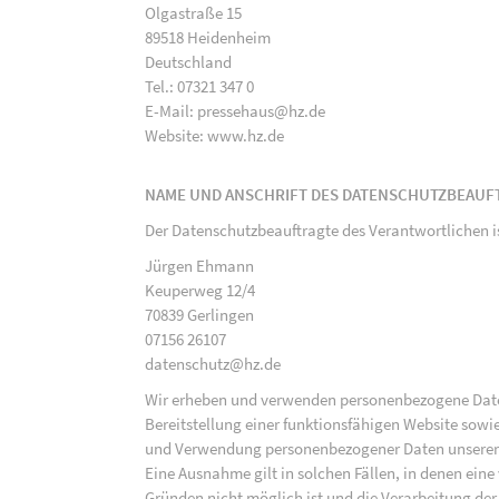
Olgastraße 15
89518 Heidenheim
Deutschland
Tel.: 07321 347 0
E-Mail: pressehaus@hz.de
Website: www.hz.de
NAME UND ANSCHRIFT DES DATENSCHUTZBEAUF
Der Datenschutzbeauftragte des Verantwortlichen i
Jürgen Ehmann
Keuperweg 12/4
70839 Gerlingen
07156 26107
datenschutz@hz.de
Wir erheben und verwenden personenbezogene Daten 
Bereitstellung einer funktionsfähigen Website sowie
und Verwendung personenbezogener Daten unserer N
Eine Ausnahme gilt in solchen Fällen, in denen eine
Gründen nicht möglich ist und die Verarbeitung der 