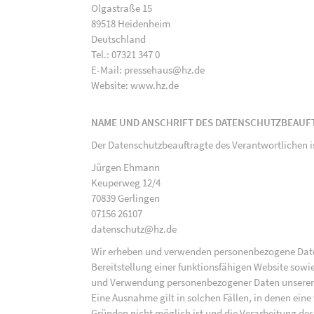
Olgastraße 15
89518 Heidenheim
Deutschland
Tel.: 07321 347 0
E-Mail: pressehaus@hz.de
Website: www.hz.de
NAME UND ANSCHRIFT DES DATENSCHUTZBEAUF
Der Datenschutzbeauftragte des Verantwortlichen i
Jürgen Ehmann
Keuperweg 12/4
70839 Gerlingen
07156 26107
datenschutz@hz.de
Wir erheben und verwenden personenbezogene Daten 
Bereitstellung einer funktionsfähigen Website sowie
und Verwendung personenbezogener Daten unserer N
Eine Ausnahme gilt in solchen Fällen, in denen eine
Gründen nicht möglich ist und die Verarbeitung der 