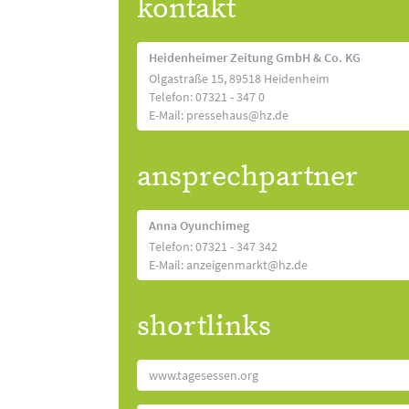
kontakt
Heidenheimer Zeitung GmbH & Co. KG
Olgastraße 15, 89518 Heidenheim
Telefon: 07321 - 347 0
E-Mail: pressehaus@hz.de
ansprechpartner
Anna Oyunchimeg
Telefon: 07321 - 347 342
E-Mail: anzeigenmarkt@hz.de
shortlinks
www.tagesessen.org