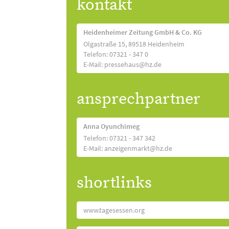
kontakt
Heidenheimer Zeitung GmbH & Co. KG
Olgastraße 15, 89518 Heidenheim
Telefon: 07321 - 347 0
E-Mail: pressehaus@hz.de
ansprechpartner
Anna Oyunchimeg
Telefon: 07321 - 347 342
E-Mail: anzeigenmarkt@hz.de
shortlinks
www.tagesessen.org