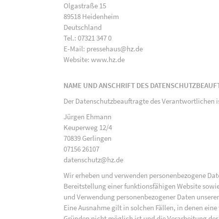
Olgastraße 15
89518 Heidenheim
Deutschland
Tel.: 07321 347 0
E-Mail: pressehaus@hz.de
Website: www.hz.de
NAME UND ANSCHRIFT DES DATENSCHUTZBEAUF
Der Datenschutzbeauftragte des Verantwortlichen i
Jürgen Ehmann
Keuperweg 12/4
70839 Gerlingen
07156 26107
datenschutz@hz.de
Wir erheben und verwenden personenbezogene Daten 
Bereitstellung einer funktionsfähigen Website sowie
und Verwendung personenbezogener Daten unserer N
Eine Ausnahme gilt in solchen Fällen, in denen eine
Gründen nicht möglich ist und die Verarbeitung der 