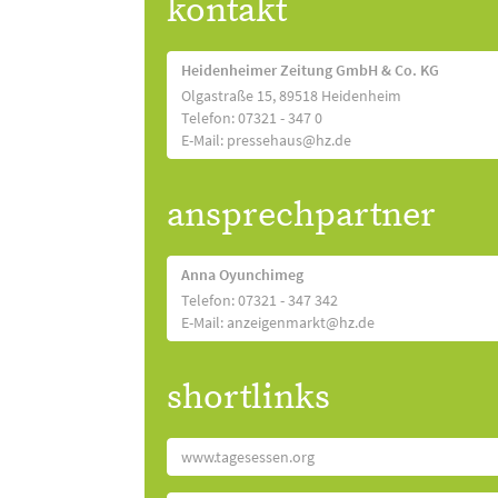
kontakt
Heidenheimer Zeitung GmbH & Co. KG
Olgastraße 15, 89518 Heidenheim
Telefon: 07321 - 347 0
E-Mail: pressehaus@hz.de
ansprechpartner
Anna Oyunchimeg
Telefon: 07321 - 347 342
E-Mail: anzeigenmarkt@hz.de
shortlinks
www.tagesessen.org