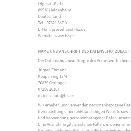
Olgastraße 15
89518 Heidenheim
Deutschland
Tel.: 07321 347 0
E-Mail: pressehaus@hz.de
Website: www.hz.de
NAME UND ANSCHRIFT DES DATENSCHUTZBEAUF
Der Datenschutzbeauftragte des Verantwortlichen i
Jürgen Ehmann
Keuperweg 12/4
70839 Gerlingen
07156 26107
datenschutz@hz.de
Wir erheben und verwenden personenbezogene Daten 
Bereitstellung einer funktionsfähigen Website sowie
und Verwendung personenbezogener Daten unserer N
Eine Ausnahme gilt in solchen Fällen, in denen eine
Gründen nicht möglich ist und die Verarbeitung der 