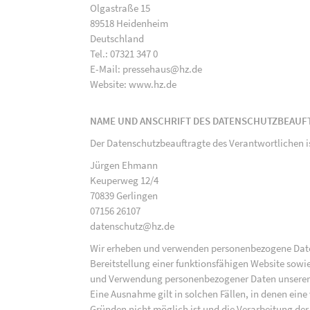
Olgastraße 15
89518 Heidenheim
Deutschland
Tel.: 07321 347 0
E-Mail: pressehaus@hz.de
Website: www.hz.de
NAME UND ANSCHRIFT DES DATENSCHUTZBEAUF
Der Datenschutzbeauftragte des Verantwortlichen i
Jürgen Ehmann
Keuperweg 12/4
70839 Gerlingen
07156 26107
datenschutz@hz.de
Wir erheben und verwenden personenbezogene Daten 
Bereitstellung einer funktionsfähigen Website sowie
und Verwendung personenbezogener Daten unserer N
Eine Ausnahme gilt in solchen Fällen, in denen eine
Gründen nicht möglich ist und die Verarbeitung der 