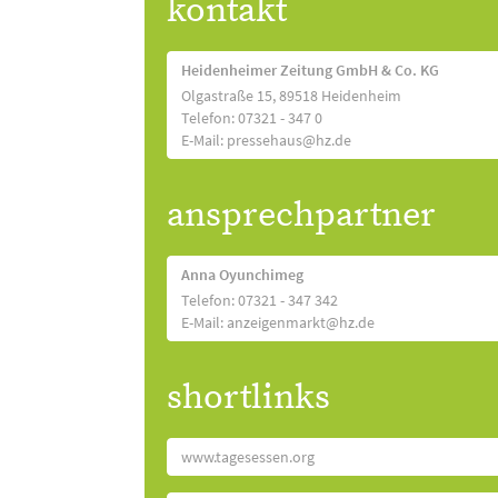
kontakt
Heidenheimer Zeitung GmbH & Co. KG
Olgastraße 15, 89518 Heidenheim
Telefon: 07321 - 347 0
E-Mail: pressehaus@hz.de
ansprechpartner
Anna Oyunchimeg
Telefon: 07321 - 347 342
E-Mail: anzeigenmarkt@hz.de
shortlinks
www.tagesessen.org