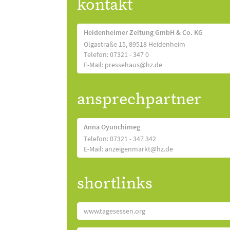
kontakt
Heidenheimer Zeitung GmbH & Co. KG
Olgastraße 15, 89518 Heidenheim
Telefon: 07321 - 347 0
E-Mail: pressehaus@hz.de
ansprechpartner
Anna Oyunchimeg
Telefon: 07321 - 347 342
E-Mail: anzeigenmarkt@hz.de
shortlinks
www.tagesessen.org