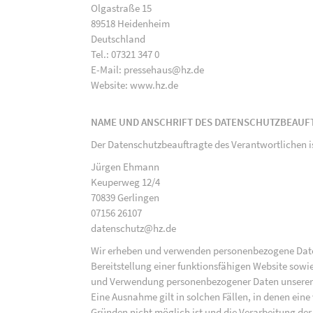
Olgastraße 15
89518 Heidenheim
Deutschland
Tel.: 07321 347 0
E-Mail: pressehaus@hz.de
Website: www.hz.de
NAME UND ANSCHRIFT DES DATENSCHUTZBEAUF
Der Datenschutzbeauftragte des Verantwortlichen i
Jürgen Ehmann
Keuperweg 12/4
70839 Gerlingen
07156 26107
datenschutz@hz.de
Wir erheben und verwenden personenbezogene Daten 
Bereitstellung einer funktionsfähigen Website sowie
und Verwendung personenbezogener Daten unserer N
Eine Ausnahme gilt in solchen Fällen, in denen eine
Gründen nicht möglich ist und die Verarbeitung der 