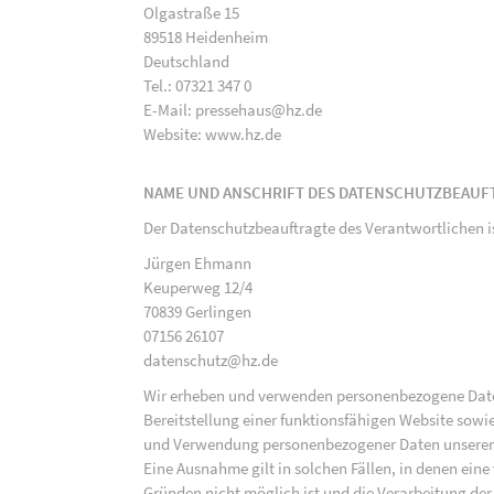
Olgastraße 15
89518 Heidenheim
Deutschland
Tel.: 07321 347 0
E-Mail: pressehaus@hz.de
Website: www.hz.de
NAME UND ANSCHRIFT DES DATENSCHUTZBEAUF
Der Datenschutzbeauftragte des Verantwortlichen i
Jürgen Ehmann
Keuperweg 12/4
70839 Gerlingen
07156 26107
datenschutz@hz.de
Wir erheben und verwenden personenbezogene Daten 
Bereitstellung einer funktionsfähigen Website sowie
und Verwendung personenbezogener Daten unserer N
Eine Ausnahme gilt in solchen Fällen, in denen eine
Gründen nicht möglich ist und die Verarbeitung der 