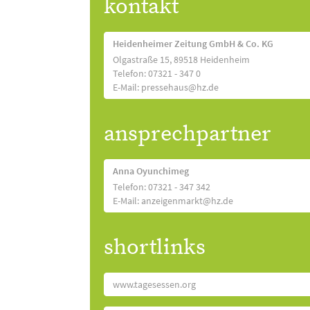
kontakt
Heidenheimer Zeitung GmbH & Co. KG
Olgastraße 15, 89518 Heidenheim
Telefon: 07321 - 347 0
E-Mail: pressehaus@hz.de
ansprechpartner
Anna Oyunchimeg
Telefon: 07321 - 347 342
E-Mail: anzeigenmarkt@hz.de
shortlinks
www.tagesessen.org