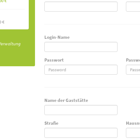
00 €
0 €
Login-Name
 Verwaltung
Passwort
Passwo
Name der Gaststätte
Straße
Haus