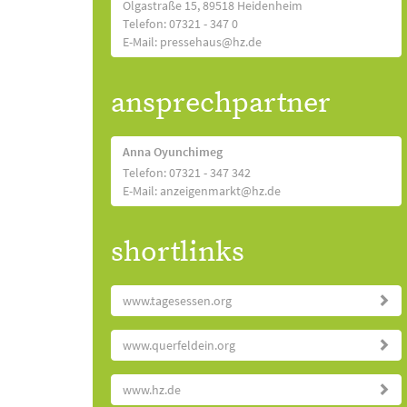
Olgastraße 15, 89518 Heidenheim
Telefon: 07321 - 347 0
E-Mail: pressehaus@hz.de
ansprechpartner
Anna Oyunchimeg
Telefon: 07321 - 347 342
E-Mail: anzeigenmarkt@hz.de
shortlinks
www.tagesessen.org
www.querfeldein.org
www.hz.de