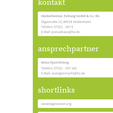
kontakt
Heidenheimer Zeitung GmbH & Co. KG
Olgastraße 15, 89518 Heidenheim
Telefon: 07321 - 347 0
E-Mail: pressehaus@hz.de
ansprechpartner
Anna Oyunchimeg
Telefon: 07321 - 347 342
E-Mail: anzeigenmarkt@hz.de
shortlinks
www.tagesessen.org