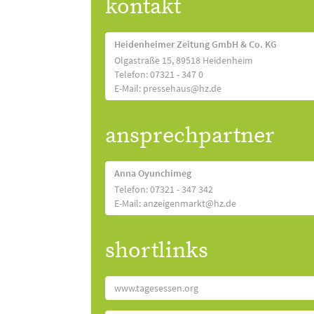
kontakt
Heidenheimer Zeitung GmbH & Co. KG
Olgastraße 15, 89518 Heidenheim
Telefon: 07321 - 347 0
E-Mail: pressehaus@hz.de
ansprechpartner
Anna Oyunchimeg
Telefon: 07321 - 347 342
E-Mail: anzeigenmarkt@hz.de
shortlinks
www.tagesessen.org