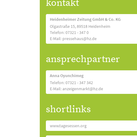
kontakt
Heidenheimer Zeitung GmbH & Co. KG
Olgastraße 15, 89518 Heidenheim
Telefon: 07321 - 347 0
E-Mail: pressehaus@hz.de
ansprechpartner
Anna Oyunchimeg
Telefon: 07321 - 347 342
E-Mail: anzeigenmarkt@hz.de
shortlinks
www.tagesessen.org