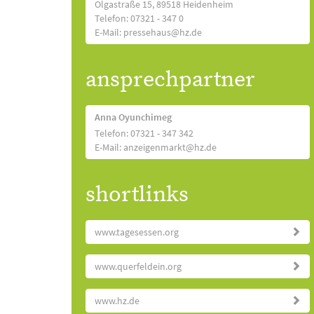
Olgastraße 15, 89518 Heidenheim
Telefon: 07321 - 347 0
E-Mail: pressehaus@hz.de
ansprechpartner
Anna Oyunchimeg
Telefon: 07321 - 347 342
E-Mail: anzeigenmarkt@hz.de
shortlinks
www.tagesessen.org
www.querfeldein.org
www.hz.de