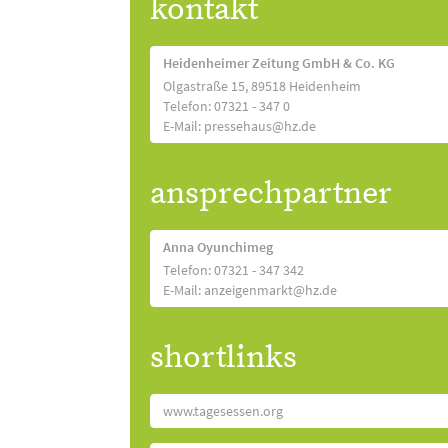
kontakt
Heidenheimer Zeitung GmbH & Co. KG
Olgastraße 15, 89518 Heidenheim
Telefon: 07321 - 347 0
E-Mail: pressehaus@hz.de
ansprechpartner
Anna Oyunchimeg
Telefon: 07321 - 347 342
E-Mail: anzeigenmarkt@hz.de
shortlinks
www.tagesessen.org