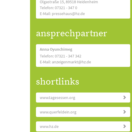
Olgastraße 15, 89518 Heidenheim
Telefon: 07321 - 347 0
E-Mail: pressehaus@hz.de
ansprechpartner
Anna Oyunchimeg
Telefon: 07321 - 347 342
E-Mail: anzeigenmarkt@hz.de
shortlinks
www.tagesessen.org
www.querfeldein.org
www.hz.de