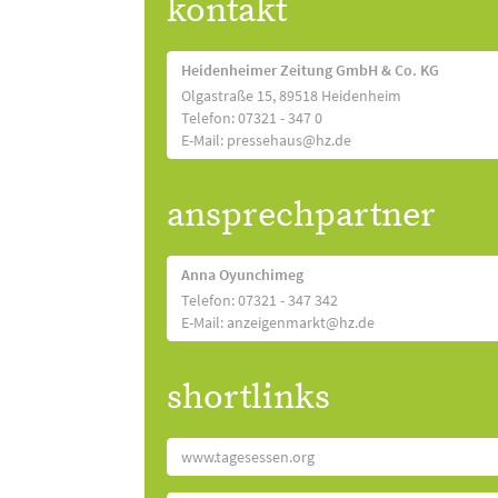
kontakt
Heidenheimer Zeitung GmbH & Co. KG
Olgastraße 15, 89518 Heidenheim
Telefon: 07321 - 347 0
E-Mail: pressehaus@hz.de
ansprechpartner
Anna Oyunchimeg
Telefon: 07321 - 347 342
E-Mail: anzeigenmarkt@hz.de
shortlinks
www.tagesessen.org