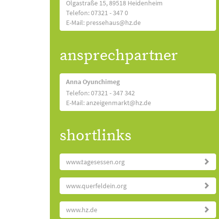
Olgastraße 15, 89518 Heidenheim
Telefon: 07321 - 347 0
E-Mail: pressehaus@hz.de
ansprechpartner
Anna Oyunchimeg
Telefon: 07321 - 347 342
E-Mail: anzeigenmarkt@hz.de
shortlinks
www.tagesessen.org
www.querfeldein.org
www.hz.de