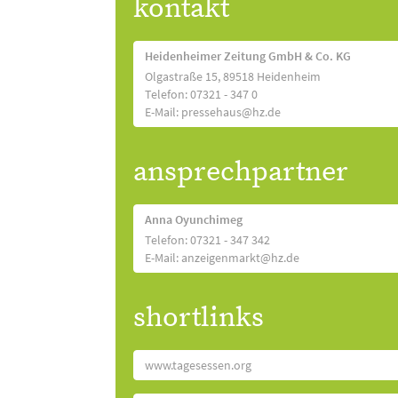
kontakt
Heidenheimer Zeitung GmbH & Co. KG
Olgastraße 15, 89518 Heidenheim
Telefon: 07321 - 347 0
E-Mail: pressehaus@hz.de
ansprechpartner
Anna Oyunchimeg
Telefon: 07321 - 347 342
E-Mail: anzeigenmarkt@hz.de
shortlinks
www.tagesessen.org