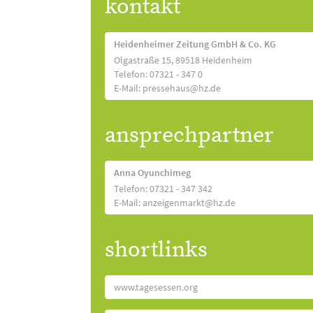
kontakt
Heidenheimer Zeitung GmbH & Co. KG
Olgastraße 15, 89518 Heidenheim
Telefon: 07321 - 347 0
E-Mail: pressehaus@hz.de
ansprechpartner
Anna Oyunchimeg
Telefon: 07321 - 347 342
E-Mail: anzeigenmarkt@hz.de
shortlinks
www.tagesessen.org