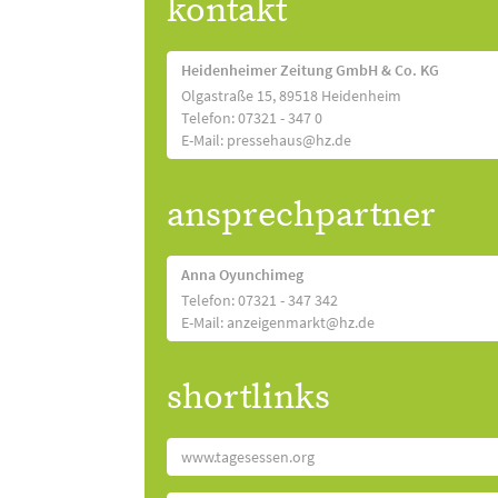
kontakt
Heidenheimer Zeitung GmbH & Co. KG
Olgastraße 15, 89518 Heidenheim
Telefon: 07321 - 347 0
E-Mail: pressehaus@hz.de
ansprechpartner
Anna Oyunchimeg
Telefon: 07321 - 347 342
E-Mail: anzeigenmarkt@hz.de
shortlinks
www.tagesessen.org