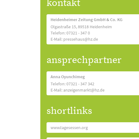
kontakt
Heidenheimer Zeitung GmbH & Co. KG
Olgastraße 15, 89518 Heidenheim
Telefon: 07321 - 347 0
E-Mail: pressehaus@hz.de
ansprechpartner
Anna Oyunchimeg
Telefon: 07321 - 347 342
E-Mail: anzeigenmarkt@hz.de
shortlinks
www.tagesessen.org