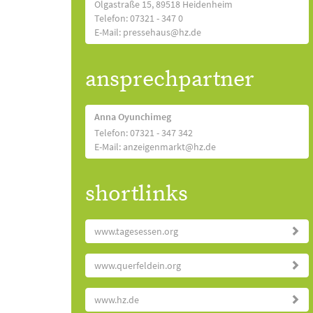
Olgastraße 15, 89518 Heidenheim
Telefon: 07321 - 347 0
E-Mail: pressehaus@hz.de
ansprechpartner
Anna Oyunchimeg
Telefon: 07321 - 347 342
E-Mail: anzeigenmarkt@hz.de
shortlinks
www.tagesessen.org
www.querfeldein.org
www.hz.de