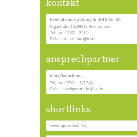
kontakt
Heidenheimer Zeitung GmbH & Co. KG
Olgastraße 15, 89518 Heidenheim
Telefon: 07321 - 347 0
E-Mail: pressehaus@hz.de
ansprechpartner
Anna Oyunchimeg
Telefon: 07321 - 347 342
E-Mail: anzeigenmarkt@hz.de
shortlinks
www.tagesessen.org