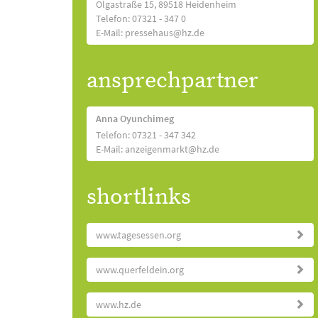
Olgastraße 15, 89518 Heidenheim
Telefon: 07321 - 347 0
E-Mail: pressehaus@hz.de
ansprechpartner
Anna Oyunchimeg
Telefon: 07321 - 347 342
E-Mail: anzeigenmarkt@hz.de
shortlinks
www.tagesessen.org
www.querfeldein.org
www.hz.de