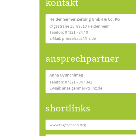
kontakt
Heidenheimer Zeitung GmbH & Co. KG
Olgastraße 15, 89518 Heidenheim
Telefon: 07321 - 347 0
E-Mail: pressehaus@hz.de
ansprechpartner
Anna Oyunchimeg
Telefon: 07321 - 347 342
E-Mail: anzeigenmarkt@hz.de
shortlinks
www.tagesessen.org