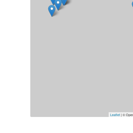
Leaflet
| © Open