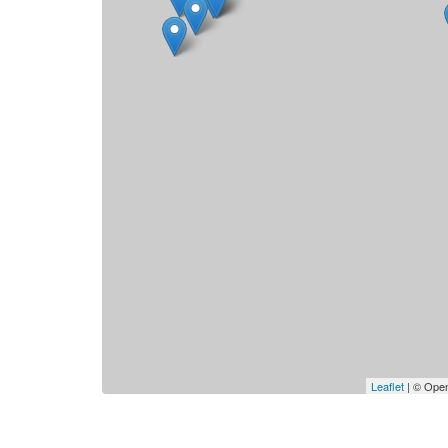
Leaflet
| © Open