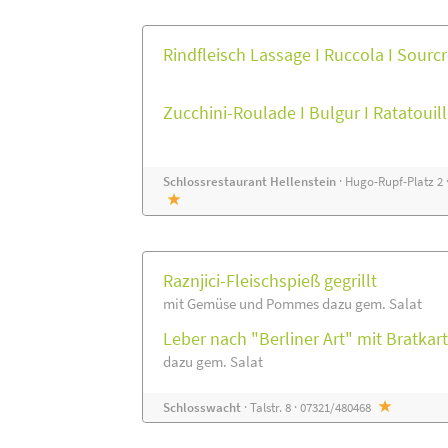
Rindfleisch Lassage I Ruccola I Sour
Zucchini-Roulade I Bulgur I Ratatoui
Schlossrestaurant Hellenstein
· Hugo-Rupf-Platz 2 
Raznjici-Fleischspieß gegrillt
mit Gemüse und Pommes dazu gem. Salat
Leber nach "Berliner Art" mit Bratkart
dazu gem. Salat
Schlosswacht
· Talstr. 8 · 07321/480468