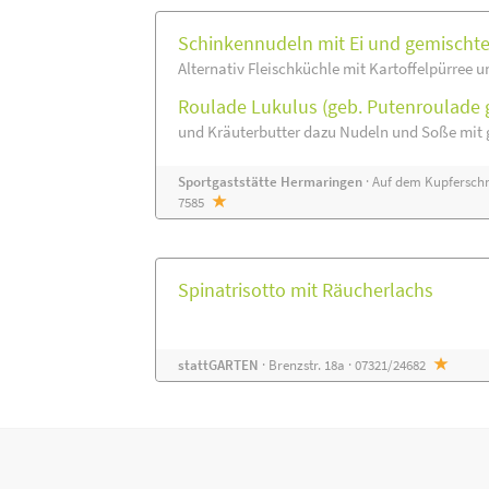
Schinkennudeln mit Ei und gemischt
Alternativ Fleischküchle mit Kartoffelpürree u
Roulade Lukulus (geb. Putenroulade g
und Kräuterbutter dazu Nudeln und Soße mit
Sportgaststätte Hermaringen
· Auf dem Kupferschm
7585
Spinatrisotto mit Räucherlachs
stattGARTEN
· Brenzstr. 18a · 07321/24682