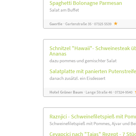
Spaghetti Bolonagne Parmesan
Salat am Buffet
Gaertle
· Gartenstraße 35 · 07325 5539
Schnitzel "Hawaii"- Schweinesteak ü
Ananas
dazu pommes und gemischter Salat
Salatplatte mit panierten Putenstreif
danach zusätzl. ein Eisdessert
Hotel Grüner Baum
· Lange Straße 46 · 07324-9540
Raznjici - Schweinefiletspieß mit Po
Schweinefiletspieß mit Pommes, Ajvar und Be
Cevapcici nach "Tajas" Rezept - 7 Stü