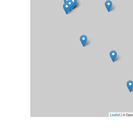
Leaflet
| © Open