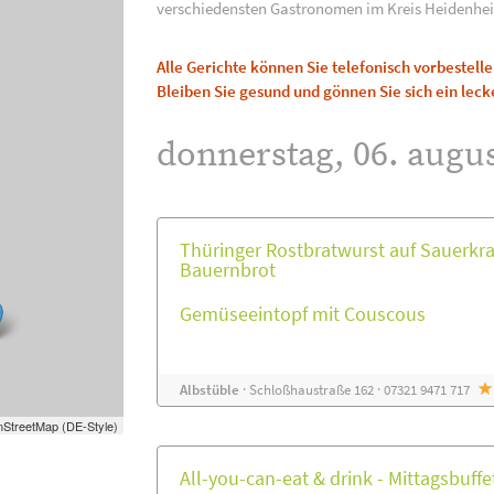
verschiedensten Gastronomen im Kreis Heidenhei
Alle Gerichte können Sie telefonisch vorbestel
Bleiben Sie gesund und gönnen Sie sich ein leck
donnerstag, 06. augus
Thüringer Rostbratwurst auf Sauerkra
Bauernbrot
Gemüseeintopf mit Couscous
Albstüble
· Schloßhaustraße 162 · 07321 9471 717
StreetMap (DE-Style)
All-you-can-eat & drink - Mittagsbuffet