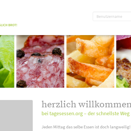
herzlich willkommen
bei tagesessen.org – der schnellste Weg 
Jeden Mittag das selbe Essen ist doch langweilig!