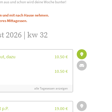
m aus und schon wird deine Woche bunter!
len und mit nach Hause nehmen.
eres Mittagessen.
t 2026 | kw 32
ut, dazu
10.50 €
10.50 €
alle Tagesessen anzeigen
 p.P.
19.00 €