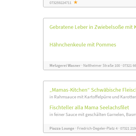
073259224711
Gebratene Leber in Zwiebelsoße mit K
Hähnchenkeule mit Pommes
Metzgerei Wasner
· Nattheimer Straße 100 · 07321 
„Mamas-Kitchen“ Schwäbische Fleisc
in Rahmsauce mit Kartoffelpürre und Karott
Fischteller alla Mama Seelachsfilet
in feiner Sauce mit geschälten Garnelen, Bas
Piazza Lounge
· Friedrich-Degeler-Platz 4 · 07321 21