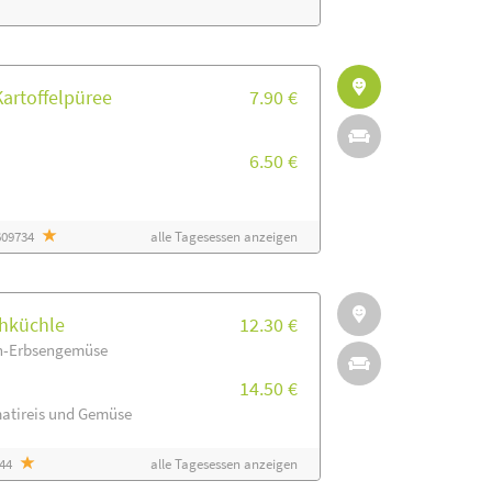
artoffelpüree
7.90 €
6.50 €
6609734
alle Tagesessen anzeigen
hküchle
12.30 €
en-Erbsengemüse
14.50 €
matireis und Gemüse
944
alle Tagesessen anzeigen