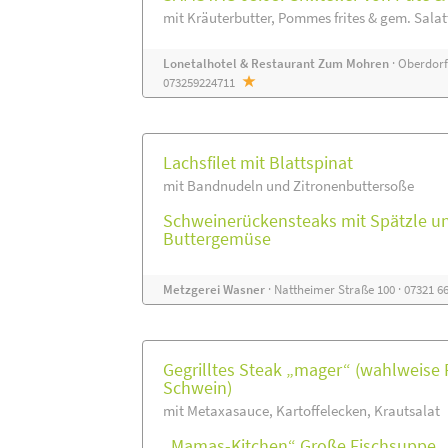
mit Kräuterbutter, Pommes frites & gem. Salatt
Lonetalhotel & Restaurant Zum Mohren
· Oberdorfs
073259224711
Lachsfilet mit Blattspinat
mit Bandnudeln und Zitronenbuttersoße
Schweinerückensteaks mit Spätzle u
Buttergemüse
Metzgerei Wasner
· Nattheimer Straße 100 · 07321 
Gegrilltes Steak „mager“ (wahlweise 
Schwein)
mit Metaxasauce, Kartoffelecken, Krautsalat
„Mamas-Kitchen“ Große Fischsuppe