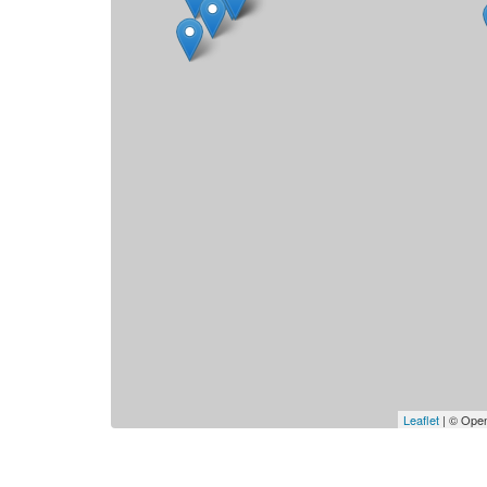
Leaflet
| © Open