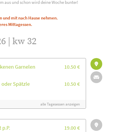
m aus und schon wird deine Woche bunter!
len und mit nach Hause nehmen.
eres Mittagessen.
26 | kw 32
ckenen Garnelen
10.50 €
s oder Spätzle
10.50 €
alle Tagesessen anzeigen
 p.P.
19.00 €