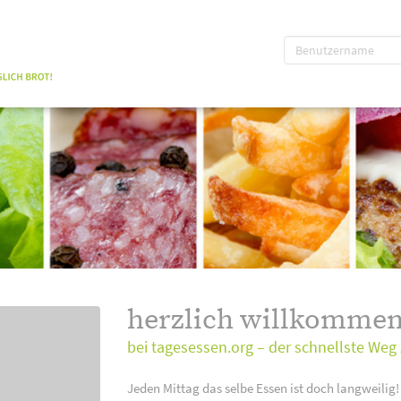
herzlich willkommen
bei tagesessen.org – der schnellste Weg 
Jeden Mittag das selbe Essen ist doch langweilig!