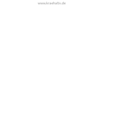
www.kraehativ.de