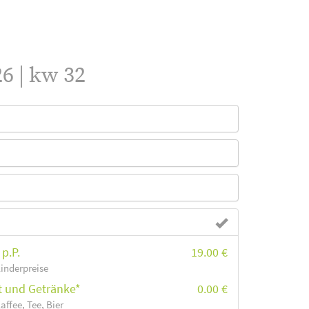
6 | kw 32
p.P.
19.00 €
Kinderpreise
et und Getränke*
0.00 €
affee, Tee, Bier