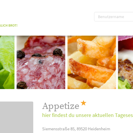
Appetize
hier findest du unsere aktuellen Tagese
Siemensstraße 85, 89520 Heidenheim