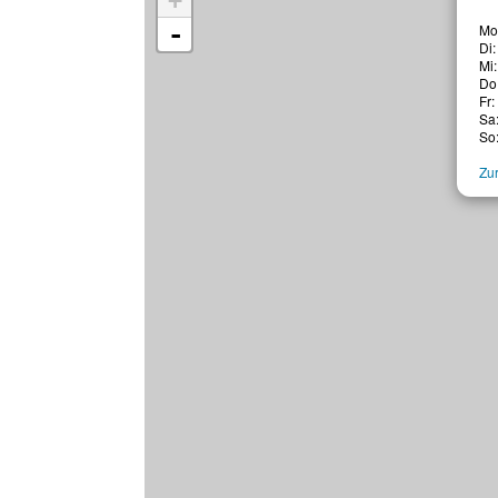
+
-
Mo:
Di:
Mi:
Do:
Fr:
Sa:
So:
Zur