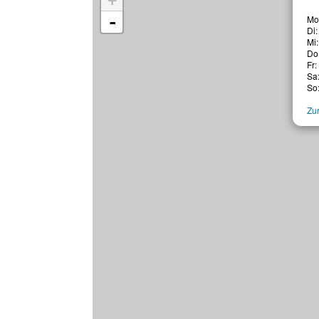
+
-
Mo:
Di:
Mi:
Do:
Fr:
Sa:
So:
Zur