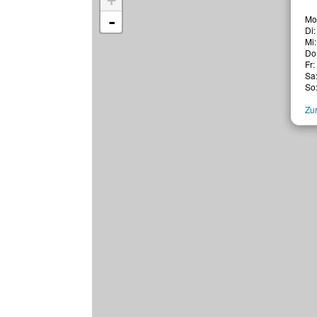
+
-
Mo:
Di:
Mi:
Do:
Fr:
Sa
So
Zur