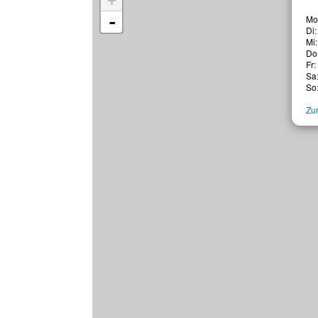
+
-
Mo:
Di:
Mi
Do:
Fr:
Sa:
So:
Zur