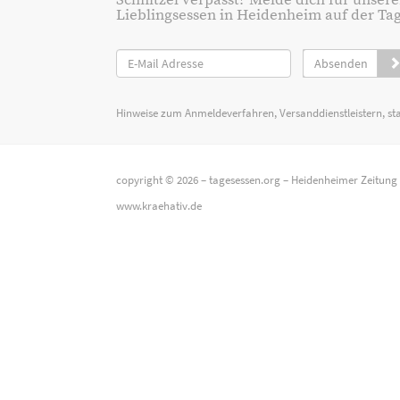
Schnitzel verpasst? Melde dich für unsere
Lieblingsessen in Heidenheim auf der Tage
Absenden
Hinweise zum Anmeldeverfahren, Versanddienstleistern, st
copyright © 2026 –
tagesessen.org
–
Heidenheimer Zeitung
www.kraehativ.de