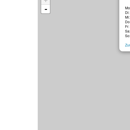
+
-
Mo:
Di:
Mi:
Do:
Fr:
Sa:
So
Zur