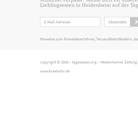
Schnitzel verpasst? Melde dich für unsere
Lieblingsessen in Heidenheim auf der Tage
Absenden
Hinweise zum Anmeldeverfahren, Versanddienstleistern, st
copyright © 2026 –
tagesessen.org
–
Heidenheimer Zeitung
www.kraehativ.de