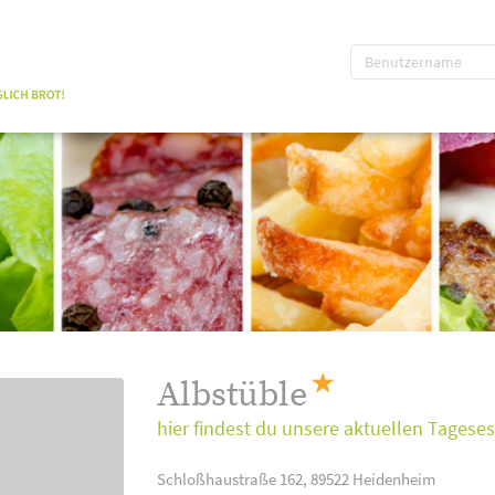
Albstüble
hier findest du unsere aktuellen Tagese
Schloßhaustraße 162, 89522 Heidenheim