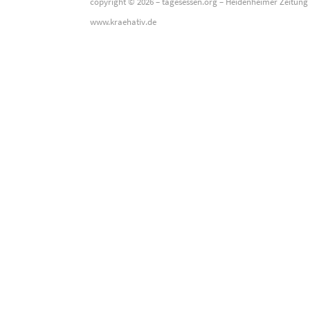
copyright © 2026 –
tagesessen.org
–
Heidenheimer Zeitung
www.kraehativ.de