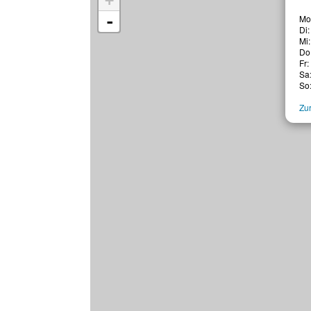
+
-
Mo:
Di:
Mi:
Do:
Fr:
Sa:
So
Zur