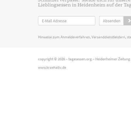
Schnitzel verpasst? Melde dich für unsere
Lieblingsessen in Heidenheim auf der Tage
Absenden
Hinweise zum Anmeldeverfahren, Versanddienstleistern, st
copyright © 2026 –
tagesessen.org
–
Heidenheimer Zeitung
www.kraehativ.de