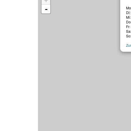
+
-
Mo:
Di:
Mi:
Do:
Fr:
Sa
So
Zur