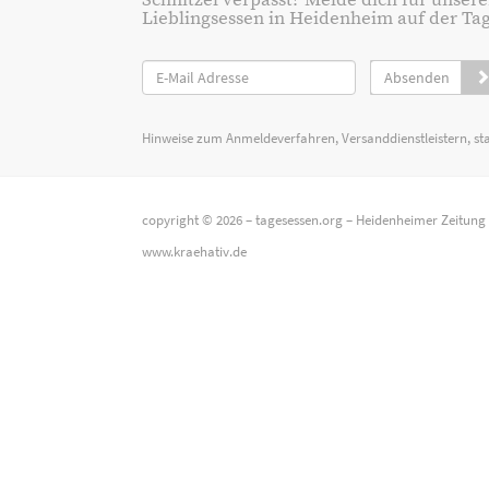
Schnitzel verpasst? Melde dich für unsere
Lieblingsessen in Heidenheim auf der Tage
Absenden
Hinweise zum Anmeldeverfahren, Versanddienstleistern, st
copyright © 2026 –
tagesessen.org
–
Heidenheimer Zeitung
www.kraehativ.de