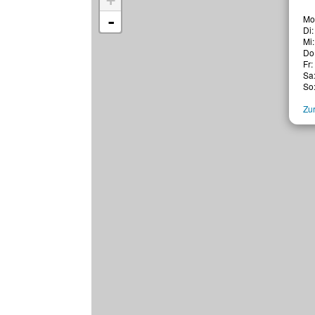
+
-
Mo:
Di:
Mi:
Do:
Fr:
Sa
So
Zur