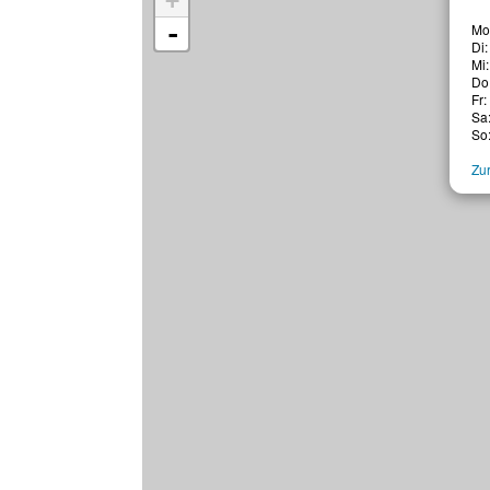
+
-
Mo:
Di:
Mi:
Do:
Fr:
Sa:
So:
Zur