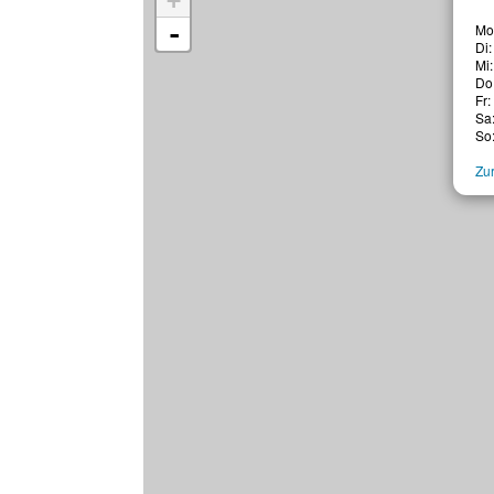
+
-
Mo:
Di:
Mi:
Do:
Fr:
Sa:
So:
Zur